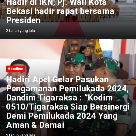
Hadir di IKN; Pj. Wali Kota
Bekasi hadir rapat bersama
Presiden
2 tahun yang lalu
Headline
Hadiri Apel Gelar Pasukan
Pengamanan Pemilukada 2024,
Dandim Tigaraksa : “Kodim
0510/Tigaraksa Siap Bersinergi
Demi Pemilukada 2024 Yang
Aman & Damai
2 tahun yang lalu