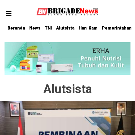
Beranda
News
TNI
Alutsista
Han-Kam
Pemerintahan
Alutsista