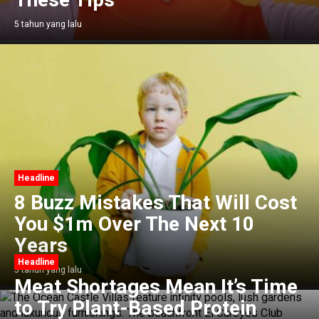
These Tips
5 tahun yang lalu
Headline
8 Buzz Mistakes That Will Cost
You $1m Over The Next 10
Years
Headline
5 tahun yang lalu
Meat Shortages Mean It’s Time
to Try Plant-Based Protein