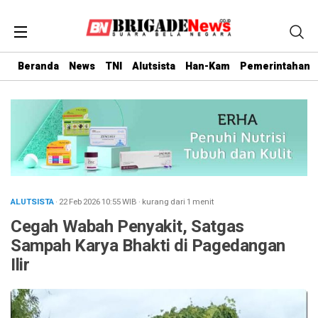
Beranda
News
TNI
Alutsista
Han-Kam
Pemerintahan
ALUTSISTA
· 22 Feb 2026
10:55
WIB
·
kurang dari 1 menit
Cegah Wabah Penyakit, Satgas
Sampah Karya Bhakti di Pagedangan
Ilir