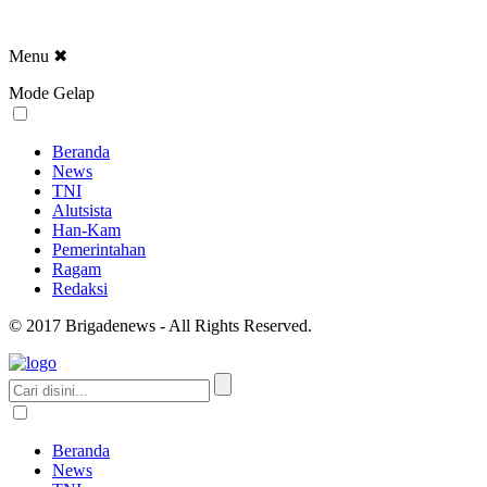
Menu
✖
Mode Gelap
Beranda
News
TNI
Alutsista
Han-Kam
Pemerintahan
Ragam
Redaksi
© 2017 Brigadenews - All Rights Reserved.
Beranda
News