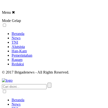
Menu
✖
Mode Gelap
Beranda
News
TNI
Alutsista
Han-Kam
Pemerintahan
Ragam
Redaksi
© 2017 Brigadenews - All Rights Reserved.
Beranda
News