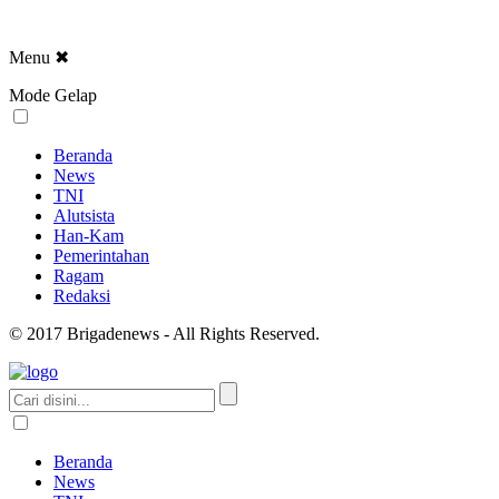
Menu
✖
Mode Gelap
Beranda
News
TNI
Alutsista
Han-Kam
Pemerintahan
Ragam
Redaksi
© 2017 Brigadenews - All Rights Reserved.
Beranda
News