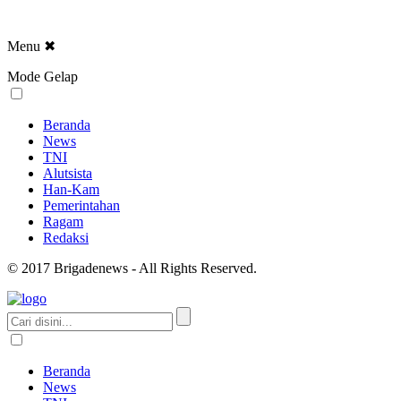
Menu
✖
Mode Gelap
Beranda
News
TNI
Alutsista
Han-Kam
Pemerintahan
Ragam
Redaksi
© 2017 Brigadenews - All Rights Reserved.
Beranda
News