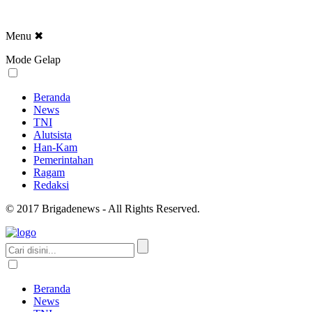
Menu
✖
Mode Gelap
Beranda
News
TNI
Alutsista
Han-Kam
Pemerintahan
Ragam
Redaksi
© 2017 Brigadenews - All Rights Reserved.
Beranda
News