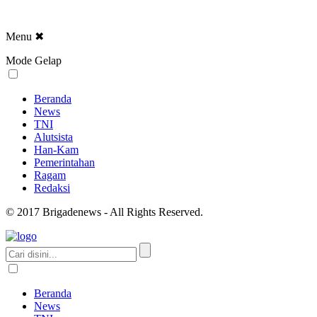
Menu
✖
Mode Gelap
Beranda
News
TNI
Alutsista
Han-Kam
Pemerintahan
Ragam
Redaksi
© 2017 Brigadenews - All Rights Reserved.
Beranda
News