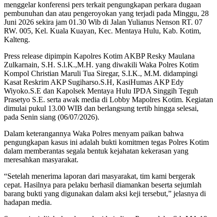
menggelar konferensi pers terkait pengungkapan perkara dugaan
pembunuhan dan atau pengeroyokan yang terjadi pada Minggu, 28
Juni 2026 sekira jam 01.30 Wib di Jalan Yulianus Nenson RT. 07
RW. 005, Kel. Kuala Kuayan, Kec. Mentaya Hulu, Kab. Kotim,
Kalteng.
Press release dipimpin Kapolres Kotim AKBP Resky Maulana
Zulkarnain, S.H. S.l.K.,M.H. yang diwakili Waka Polres Kotim
Kompol Christian Maruli Tua Siregar, S.I.K., M.M. didampingi
Kasat Reskrim AKP Sugiharso.S.H, KasiHumas AKP Edy
Wiyoko.S.E dan Kapolsek Mentaya Hulu IPDA Singgih Teguh
Prasetyo S.E. serta awak media di Lobby Mapolres Kotim. Kegiatan
dimulai pukul 13.00 WIB dan berlangsung tertib hingga selesai,
pada Senin siang (06/07/2026).
Dalam keterangannya Waka Polres menyam paikan bahwa
pengungkapan kasus ini adalah bukti komitmen tegas Polres Kotim
dalam memberantas segala bentuk kejahatan kekerasan yang
meresahkan masyarakat.
“Setelah menerima laporan dari masyarakat, tim kami bergerak
cepat. Hasilnya para pelaku berhasil diamankan beserta sejumlah
barang bukti yang digunakan dalam aksi keji tersebut,” jelasnya di
hadapan media.