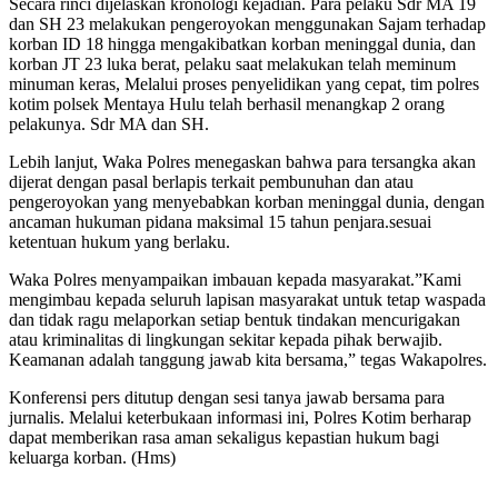
Secara rinci dijelaskan kronologi kejadian. Para pelaku Sdr MA 19
dan SH 23 melakukan pengeroyokan menggunakan Sajam terhadap
korban ID 18 hingga mengakibatkan korban meninggal dunia, dan
korban JT 23 luka berat, pelaku saat melakukan telah meminum
minuman keras, Melalui proses penyelidikan yang cepat, tim polres
kotim polsek Mentaya Hulu telah berhasil menangkap 2 orang
pelakunya. Sdr MA dan SH.
Lebih lanjut, Waka Polres menegaskan bahwa para tersangka akan
dijerat dengan pasal berlapis terkait pembunuhan dan atau
pengeroyokan yang menyebabkan korban meninggal dunia, dengan
ancaman hukuman pidana maksimal 15 tahun penjara.sesuai
ketentuan hukum yang berlaku.
Waka Polres menyampaikan imbauan kepada masyarakat.”Kami
mengimbau kepada seluruh lapisan masyarakat untuk tetap waspada
dan tidak ragu melaporkan setiap bentuk tindakan mencurigakan
atau kriminalitas di lingkungan sekitar kepada pihak berwajib.
Keamanan adalah tanggung jawab kita bersama,” tegas Wakapolres.
Konferensi pers ditutup dengan sesi tanya jawab bersama para
jurnalis. Melalui keterbukaan informasi ini, Polres Kotim berharap
dapat memberikan rasa aman sekaligus kepastian hukum bagi
keluarga korban. (Hms)