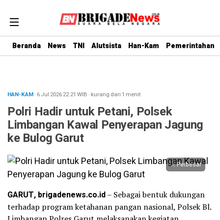
Beranda
News
TNI
Alutsista
Han-Kam
Pemerintahan
HAN-KAM
· 6 Jul 2026
22:21
WIB
·
kurang dari 1 menit
Polri Hadir untuk Petani, Polsek
Limbangan Kawal Penyerapan Jagung
ke Bulog Garut
Perbesar
GARUT, brigadenews.co.id
– Sebagai bentuk dukungan
terhadap program ketahanan pangan nasional, Polsek Bl.
Limbangan Polres Garut melaksanakan kegiatan