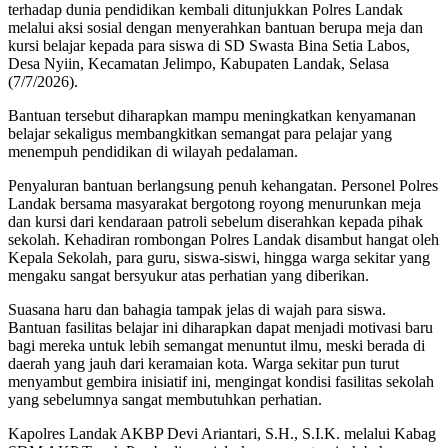
terhadap dunia pendidikan kembali ditunjukkan Polres Landak
melalui aksi sosial dengan menyerahkan bantuan berupa meja dan
kursi belajar kepada para siswa di SD Swasta Bina Setia Labos,
Desa Nyiin, Kecamatan Jelimpo, Kabupaten Landak, Selasa
(7/7/2026).
Bantuan tersebut diharapkan mampu meningkatkan kenyamanan
belajar sekaligus membangkitkan semangat para pelajar yang
menempuh pendidikan di wilayah pedalaman.
Penyaluran bantuan berlangsung penuh kehangatan. Personel Polres
Landak bersama masyarakat bergotong royong menurunkan meja
dan kursi dari kendaraan patroli sebelum diserahkan kepada pihak
sekolah. Kehadiran rombongan Polres Landak disambut hangat oleh
Kepala Sekolah, para guru, siswa-siswi, hingga warga sekitar yang
mengaku sangat bersyukur atas perhatian yang diberikan.
Suasana haru dan bahagia tampak jelas di wajah para siswa.
Bantuan fasilitas belajar ini diharapkan dapat menjadi motivasi baru
bagi mereka untuk lebih semangat menuntut ilmu, meski berada di
daerah yang jauh dari keramaian kota. Warga sekitar pun turut
menyambut gembira inisiatif ini, mengingat kondisi fasilitas sekolah
yang sebelumnya sangat membutuhkan perhatian.
Kapolres Landak AKBP Devi Ariantari, S.H., S.I.K. melalui Kabag