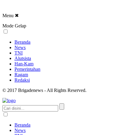
Menu
✖
Mode Gelap
Beranda
News
TNI
Alutsista
Han-Kam
Pemerintahan
Ragam
Redaksi
© 2017 Brigadenews - All Rights Reserved.
Beranda
News