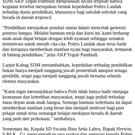
SDM AKP Teguh Pambudi menjelaskan secara terpisah bahwa
kegiatan tersebut merupakan bentuk kepedulian Polres Landak
terhadap dunia pendidikan, khususnya bagi sekolah-sekolah yang
berada di daerah terpencil.
“Pendidikan merupakan pondasi utama dalam mencetak generasi
penerus bangsa. Melalui bantuan meja dan kursi ini, kami berharap
anak-anak dapat belajar dengan lebih nyaman sehingga semakin
termotivasi untuk meraih cita-cita. Polres Landak akan terus hadir
dan berupaya memberikan manfaat nyata bagi masyarakat, termasuk
di bidang pendidikan,” jelas AKP Teguh Pambudi.
Lanjut Kabag SDM menambahkan, kepedulian terhadap pendidikan
bukan hanya menjadi tanggung jawab pemerintah ataupun tenaga
pendidik, tetapi juga menjadi tanggung jawab bersama seluruh
elemen masyarakat.
“Kami ingin menunjukkan bahwa Polri tidak hanya hadir menjaga
keamanan dan ketertiban masyarakat, tetapi juga peduli terhadap
masa depan anak-anak bangsa. Semoga bantuan sederhana ini dapat
memberikan manfaat yang besar dan menjadi motivasi bagi para
pelajar untuk terus semangat belajar meskipun berada di daerah
yang jauh dari perkotaan,” tambahnya.
Sementara itu, Kepala SD Swasta Bina Setia Labos, Bapak Herwin,
S.Pd.K., Gr, menyampaikan rasa syukur dan apresiasi kepada Polres