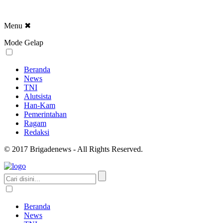
Menu
✖
Mode Gelap
Beranda
News
TNI
Alutsista
Han-Kam
Pemerintahan
Ragam
Redaksi
© 2017 Brigadenews - All Rights Reserved.
Beranda
News