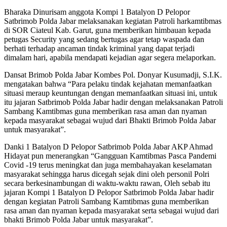
Bharaka Dinurisam anggota Kompi 1 Batalyon D Pelopor
Satbrimob Polda Jabar melaksanakan kegiatan Patroli harkamtibmas
di SOR Ciateul Kab. Garut, guna memberikan himbauan kepada
petugas Security yang sedang bertugas agar tetap waspada dan
berhati terhadap ancaman tindak kriminal yang dapat terjadi
dimalam hari, apabila mendapati kejadian agar segera melaporkan.
Dansat Brimob Polda Jabar Kombes Pol. Donyar Kusumadji, S.I.K.
mengatakan bahwa “Para pelaku tindak kejahatan memanfaatkan
situasi meraup keuntungan dengan memanfaatkan situasi ini, untuk
itu jajaran Satbrimob Polda Jabar hadir dengan melaksanakan Patroli
Sambang Kamtibmas guna memberikan rasa aman dan nyaman
kepada masyarakat sebagai wujud dari Bhakti Brimob Polda Jabar
untuk masyarakat”.
Danki 1 Batalyon D Pelopor Satbrimob Polda Jabar AKP Ahmad
Hidayat pun menerangkan “Gangguan Kamtibmas Pasca Pandemi
Covid -19 terus meningkat dan juga membahayakan keselamatan
masyarakat sehingga harus dicegah sejak dini oleh personil Polri
secara berkesinambungan di waktu-waktu rawan, Oleh sebab itu
jajaran Kompi 1 Batalyon D Pelopor Satbrimob Polda Jabar hadir
dengan kegiatan Patroli Sambang Kamtibmas guna memberikan
rasa aman dan nyaman kepada masyarakat serta sebagai wujud dari
bhakti Brimob Polda Jabar untuk masyarakat”.