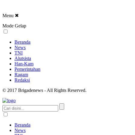
Menu
✖
Mode Gelap
Beranda
News
TNI
Alutsista
Han-Kam
Pemerintahan
Ragam
Redaksi
© 2017 Brigadenews - All Rights Reserved.
Beranda
News