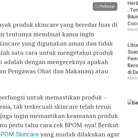
Herd
Perbesar
; Te
Biki
Coco
yak produk skincare yang beredar luas di
Maret
gam tentunya membuat kamu ingin
incare yang digunakan aman dan tidak
Libu
Sua
alah satu cara untuk mengetahui produk
Pem
kai adalah dengan mengeceknya apakah
Bers
adan Pengawas Obat dan Makanan) atau
di D
Maret
erfungsi untuk memastikan produk –
a, tak terkecuali skincare telah teruji
u juga ingin memastikan keamanan produk
mu perlu tahu cara cek BPOM-nya! Berikut
BPOM Skincare
yang mudah dilakukan agar