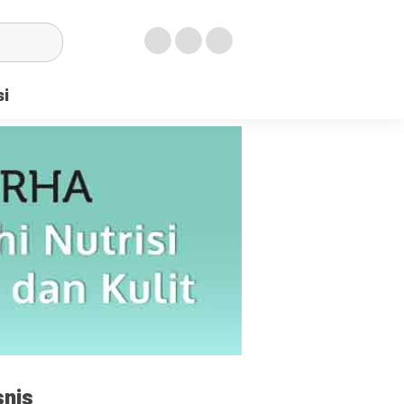
si
snis