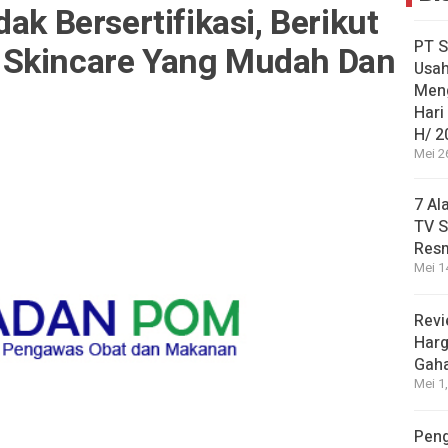
ak Bersertifikasi, Berikut
PT S
 Skincare Yang Mudah Dan
Usah
Men
Hari
H/ 2
Mei 2
7 Al
TV S
Res
Mei 1
Revi
Harg
Gah
Mei 1
Peng