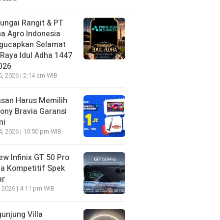
ungai Rangit & PT
a Agro Indonesia
gucapkan Selamat
 Raya Idul Adha 1447
026
6, 2026 | 2:14 am WIB
asan Harus Memilih
ony Bravia Garansi
mi
4, 2026 | 10:50 pm WIB
ew Infinix GT 50 Pro
a Kompetitif Spek
ar
, 2026 | 4:11 pm WIB
unjung Villa