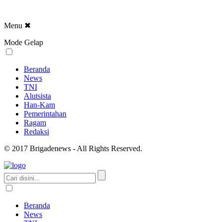
Menu
✖
Mode Gelap
Beranda
News
TNI
Alutsista
Han-Kam
Pemerintahan
Ragam
Redaksi
© 2017 Brigadenews - All Rights Reserved.
Beranda
News