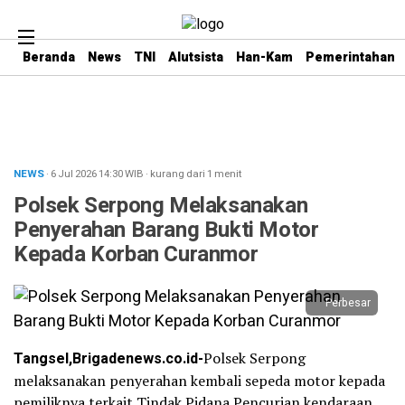
Beranda
News
TNI
Alutsista
Han-Kam
Pemerintahan
NEWS
· 6 Jul 2026
14:30
WIB
·
kurang dari 1 menit
Polsek Serpong Melaksanakan
Penyerahan Barang Bukti Motor
Kepada Korban Curanmor
Perbesar
Tangsel,Brigadenews.co.id-
Polsek Serpong
melaksanakan penyerahan kembali sepeda motor kepada
pemiliknya terkait Tindak Pidana Pencurian kendaraan