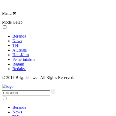
Menu
✖
Mode Gelap
Beranda
News
TNI
Alutsista
Han-Kam
Pemerintahan
Ragam
Redaksi
© 2017 Brigadenews - All Rights Reserved.
Beranda
News