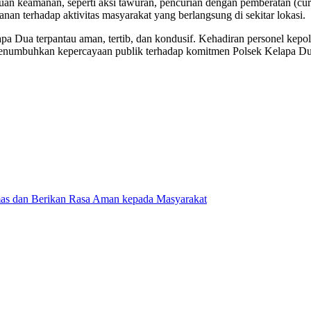
an keamanan, seperti aksi tawuran, pencurian dengan pemberatan (cura
nan terhadap aktivitas masyarakat yang berlangsung di sekitar lokasi.
lapa Dua terpantau aman, tertib, dan kondusif. Kehadiran personel kep
menumbuhkan kepercayaan publik terhadap komitmen Polsek Kelapa Dua
mas dan Berikan Rasa Aman kepada Masyarakat