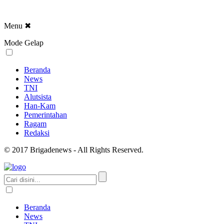
Menu
✖
Mode Gelap
Beranda
News
TNI
Alutsista
Han-Kam
Pemerintahan
Ragam
Redaksi
© 2017 Brigadenews - All Rights Reserved.
Beranda
News