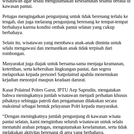
wisatawan agar selalu mengutamakan keselamatan selama berada di
kawasan pantai.
Petugas mengingatkan pengunjung untuk tidak berenang terlalu ke
tengah, dan juga melarang pengunjung berenang ke tempat-tempat
berbahaya karena kondisi ombak pantai selatan yang cukup
berbahaya.
Selain itu, wisatawan yang membawa anak-anak diminta untuk
selalu mengawasi dan memastikan anak tidak terpisah dari
rombongan.
Masyarakat juga diajak untuk bersama-sama menjaga keamanan,
ketertiban, serta kebersihan lingkungan pantai, dan segera
melaporkan kepada personel Satpolairud apabila menemukan
kejadian menonjol maupun keadaan darurat.
Kasat Polairud Polres Garut, IPTU Aep Saprudin, mengatakan
bahwa meningkatnya jumlah wisatawan menjadi perhatian khusus
pihaknya sehingga patroli dan pengamanan dilakukan secara
maksimal sebagai bentuk pelayanan Polri kepada masyarakat.
“Dengan meningkatnya jumlah pengunjung di kawasan wisata
pantai selatan, kami mengimbau seluruh wisatawan untuk selalu
mematuhi arahan petugas, mengutamakan keselamatan, serta tidak
melakukan aktivitas berenang di area yang berbahaya.