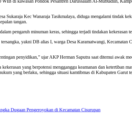
 19.00 WIB di kawasan Pondok Pesantren Darussalam Al-Mubtadiin, Ka
esa Sukaraja Kec Wanaraja Tasikmalaya, diduga mengalami tindak kek
epalan tangan.
 dalam pengaruh minuman keras, sehingga terjadi tindakan kekerasan t
a tersangka, yakni DB alias I, warga Desa Karamatwangi, Kecamatan 
pentingan penyidikan,” ujar AKP Herman Saputra saat ditemui awak me
na kekerasan yang berpotensi mengganggu keamanan dan ketertiban mas
 hukum yang berlaku, sehingga situasi kamtibmas di Kabupaten Garut t
sangka Dugaan Pengeroyokan di Kecamatan Cisurupan