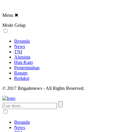
Menu
✖
Mode Gelap
Beranda
News
TNI
Alutsista
Han-Kam
Pemerintahan
Ragam
Redaksi
© 2017 Brigadenews - All Rights Reserved.
Beranda
News