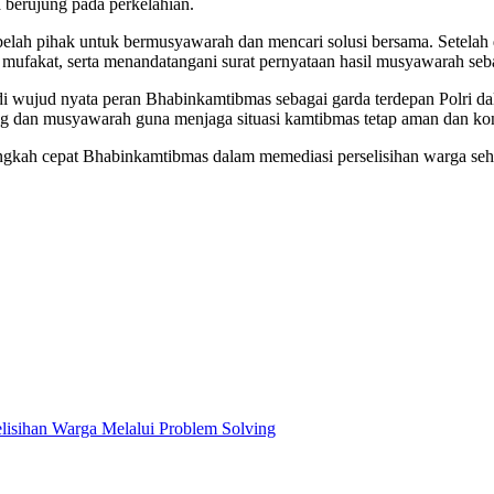
 berujung pada perkelahian.
h pihak untuk bermusyawarah dan mencari solusi bersama. Setelah d
mufakat, serta menandatangani surat pernyataan hasil musyawarah seb
njadi wujud nyata peran Bhabinkamtibmas sebagai garda terdepan Pol
og dan musyawarah guna menjaga situasi kamtibmas tetap aman dan kon
gkah cepat Bhabinkamtibmas dalam memediasi perselisihan warga sehin
lisihan Warga Melalui Problem Solving