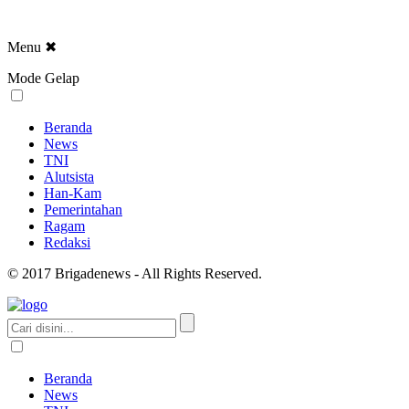
Menu
✖
Mode Gelap
Beranda
News
TNI
Alutsista
Han-Kam
Pemerintahan
Ragam
Redaksi
© 2017 Brigadenews - All Rights Reserved.
Beranda
News