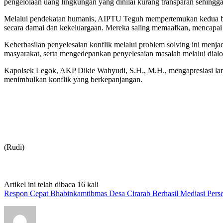
pengelolaan uang lingkungan yang dinilai kurang transparan sehingga
Melalui pendekatan humanis, AIPTU Teguh mempertemukan kedua bela
secara damai dan kekeluargaan. Mereka saling memaafkan, mencapai 
Keberhasilan penyelesaian konflik melalui problem solving ini me
masyarakat, serta mengedepankan penyelesaian masalah melalui dial
Kapolsek Legok, AKP Dikie Wahyudi, S.H., M.H., mengapresiasi lan
menimbulkan konflik yang berkepanjangan.
(Rudi)
Artikel ini telah dibaca 16 kali
Respon Cepat Bhabinkamtibmas Desa Cirarab Berhasil Mediasi Perse