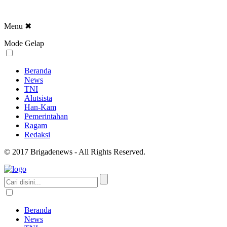
Menu
✖
Mode Gelap
Beranda
News
TNI
Alutsista
Han-Kam
Pemerintahan
Ragam
Redaksi
© 2017 Brigadenews - All Rights Reserved.
Beranda
News