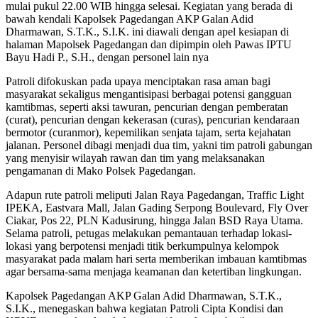
mulai pukul 22.00 WIB hingga selesai. Kegiatan yang berada di
bawah kendali Kapolsek Pagedangan AKP Galan Adid
Dharmawan, S.T.K., S.I.K. ini diawali dengan apel kesiapan di
halaman Mapolsek Pagedangan dan dipimpin oleh Pawas IPTU
Bayu Hadi P., S.H., dengan personel lain nya
Patroli difokuskan pada upaya menciptakan rasa aman bagi
masyarakat sekaligus mengantisipasi berbagai potensi gangguan
kamtibmas, seperti aksi tawuran, pencurian dengan pemberatan
(curat), pencurian dengan kekerasan (curas), pencurian kendaraan
bermotor (curanmor), kepemilikan senjata tajam, serta kejahatan
jalanan. Personel dibagi menjadi dua tim, yakni tim patroli gabungan
yang menyisir wilayah rawan dan tim yang melaksanakan
pengamanan di Mako Polsek Pagedangan.
Adapun rute patroli meliputi Jalan Raya Pagedangan, Traffic Light
IPEKA, Eastvara Mall, Jalan Gading Serpong Boulevard, Fly Over
Ciakar, Pos 22, PLN Kadusirung, hingga Jalan BSD Raya Utama.
Selama patroli, petugas melakukan pemantauan terhadap lokasi-
lokasi yang berpotensi menjadi titik berkumpulnya kelompok
masyarakat pada malam hari serta memberikan imbauan kamtibmas
agar bersama-sama menjaga keamanan dan ketertiban lingkungan.
Kapolsek Pagedangan AKP Galan Adid Dharmawan, S.T.K.,
S.I.K., menegaskan bahwa kegiatan Patroli Cipta Kondisi dan