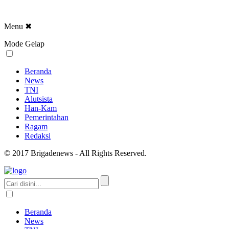
Menu
✖
Mode Gelap
Beranda
News
TNI
Alutsista
Han-Kam
Pemerintahan
Ragam
Redaksi
© 2017 Brigadenews - All Rights Reserved.
Beranda
News