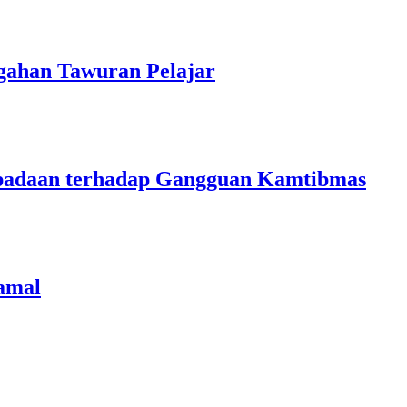
gahan Tawuran Pelajar
aspadaan terhadap Gangguan Kamtibmas
amal