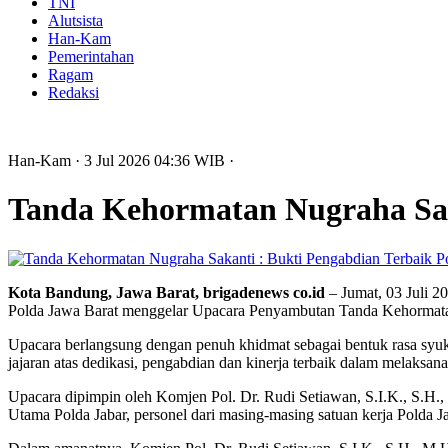
TNI
Alutsista
Han-Kam
Pemerintahan
Ragam
Redaksi
Han-Kam
· 3 Jul 2026
04:36
WIB
·
Tanda Kehormatan Nugraha Saka
Kota Bandung, Jawa Barat, brigadenews co.id
– Jumat, 03 Juli 2
Polda Jawa Barat menggelar Upacara Penyambutan Tanda Kehormatan
Upacara berlangsung dengan penuh khidmat sebagai bentuk rasa syuk
jajaran atas dedikasi, pengabdian dan kinerja terbaik dalam melaksa
Upacara dipimpin oleh Komjen Pol. Dr. Rudi Setiawan, S.I.K., S.H., 
Utama Polda Jabar, personel dari masing-masing satuan kerja Polda J