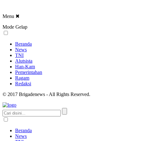
Menu
✖
Mode Gelap
Beranda
News
TNI
Alutsista
Han-Kam
Pemerintahan
Ragam
Redaksi
© 2017 Brigadenews - All Rights Reserved.
Beranda
News