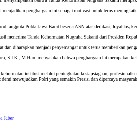
.H. menyampaikan bahwa Tanda Kehormatan Nugraha Sakanti merupaka
pi menjadikan penghargaan ini sebagai motivasi untuk terus meningkatka
uh anggota Polda Jawa Barat beserta ASN atas dedikasi, loyalitas, kerj
erhasil menerima Tanda Kehormatan Nugraha Sakanti dari Presiden Repu
arat dan diharapkan menjadi penyemangat untuk terus memberikan penga
ra, S.I.K., M.Han. menyatakan bahwa penghargaan ini merupakan keba
hormatan institusi melalui peningkatan kesiapsiagaan, profesionalism
 demi mewujudkan Polri yang semakin Presisi dan dipercaya masyarak
a Jabar