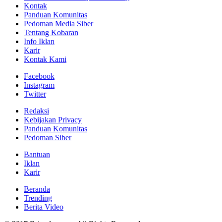
Kontak
Panduan Komunitas
Pedoman Media Siber
Tentang Kobaran
Info Iklan
Karir
Kontak Kami
Facebook
Instagram
Twitter
Redaksi
Kebijakan Privacy
Panduan Komunitas
Pedoman Siber
Bantuan
Iklan
Karir
Beranda
Trending
Berita Video