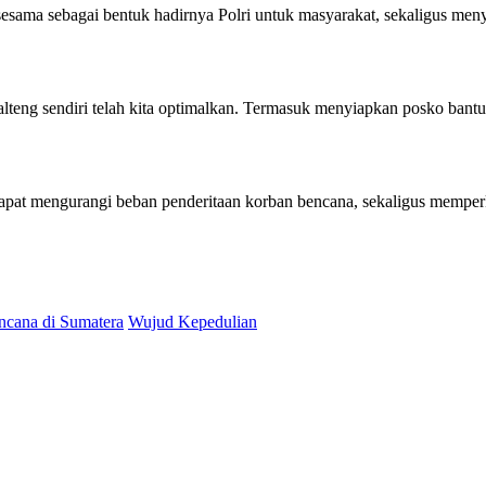
ma sebagai bentuk hadirnya Polri untuk masyarakat, sekaligus menyia
teng sendiri telah kita optimalkan. Termasuk menyiapkan posko bantuan
dapat mengurangi beban penderitaan korban bencana, sekaligus memper
ncana di Sumatera
Wujud Kepedulian