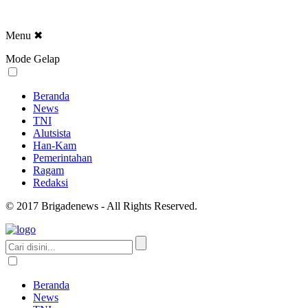
Menu
✖
Mode Gelap
Beranda
News
TNI
Alutsista
Han-Kam
Pemerintahan
Ragam
Redaksi
© 2017 Brigadenews - All Rights Reserved.
Beranda
News