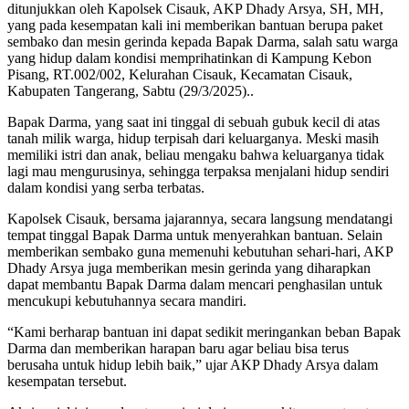
ditunjukkan oleh Kapolsek Cisauk, AKP Dhady Arsya, SH, MH,
yang pada kesempatan kali ini memberikan bantuan berupa paket
sembako dan mesin gerinda kepada Bapak Darma, salah satu warga
yang hidup dalam kondisi memprihatinkan di Kampung Kebon
Pisang, RT.002/002, Kelurahan Cisauk, Kecamatan Cisauk,
Kabupaten Tangerang, Sabtu (29/3/2025)..
Bapak Darma, yang saat ini tinggal di sebuah gubuk kecil di atas
tanah milik warga, hidup terpisah dari keluarganya. Meski masih
memiliki istri dan anak, beliau mengaku bahwa keluarganya tidak
lagi mau mengurusinya, sehingga terpaksa menjalani hidup sendiri
dalam kondisi yang serba terbatas.
Kapolsek Cisauk, bersama jajarannya, secara langsung mendatangi
tempat tinggal Bapak Darma untuk menyerahkan bantuan. Selain
memberikan sembako guna memenuhi kebutuhan sehari-hari, AKP
Dhady Arsya juga memberikan mesin gerinda yang diharapkan
dapat membantu Bapak Darma dalam mencari penghasilan untuk
mencukupi kebutuhannya secara mandiri.
“Kami berharap bantuan ini dapat sedikit meringankan beban Bapak
Darma dan memberikan harapan baru agar beliau bisa terus
berusaha untuk hidup lebih baik,” ujar AKP Dhady Arsya dalam
kesempatan tersebut.