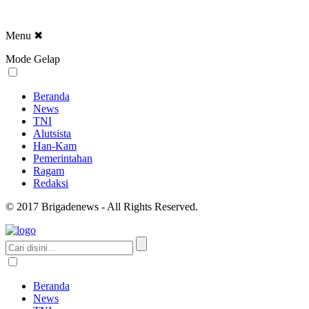
Menu
✖
Mode Gelap
Beranda
News
TNI
Alutsista
Han-Kam
Pemerintahan
Ragam
Redaksi
© 2017 Brigadenews - All Rights Reserved.
Beranda
News