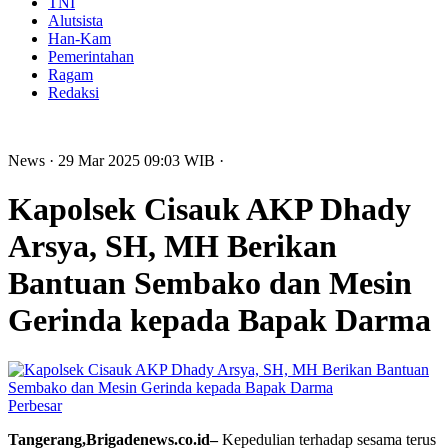
TNI
Alutsista
Han-Kam
Pemerintahan
Ragam
Redaksi
News
· 29 Mar 2025
09:03
WIB
·
Kapolsek Cisauk AKP Dhady
Arsya, SH, MH Berikan
Bantuan Sembako dan Mesin
Gerinda kepada Bapak Darma
Perbesar
Tangerang,Brigadenews.co.id–
Kepedulian terhadap sesama terus