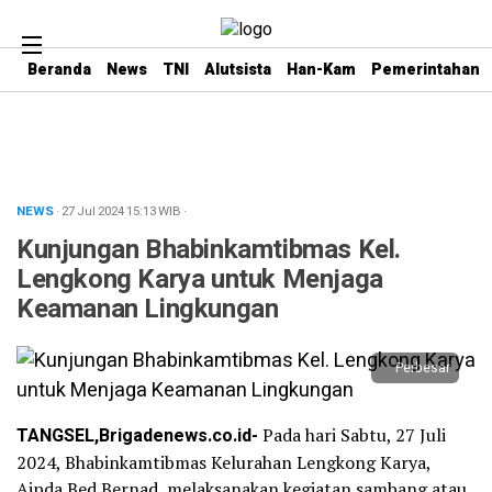
Beranda
News
TNI
Alutsista
Han-Kam
Pemerintahan
NEWS
· 27 Jul 2024
15:13
WIB
·
Kunjungan Bhabinkamtibmas Kel.
Lengkong Karya untuk Menjaga
Keamanan Lingkungan
Perbesar
TANGSEL,Brigadenews.co.id-
Pada hari Sabtu, 27 Juli
2024, Bhabinkamtibmas Kelurahan Lengkong Karya,
Aipda Bed Bernad, melaksanakan kegiatan sambang atau