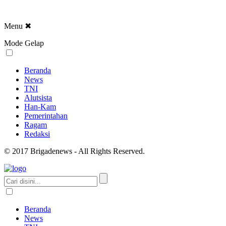
Menu
✖
Mode Gelap
Beranda
News
TNI
Alutsista
Han-Kam
Pemerintahan
Ragam
Redaksi
© 2017 Brigadenews - All Rights Reserved.
Beranda
News