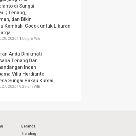
dianto di Sungai
au ; Tenang,
man, dan Bikin
du Kembali, Cocok untuk Liburan
uarga
 29, 2026 | 1:00 pm WIB
uran Anda Dinikmati
sana Tenang Dan
andangan Indah
sama Villa Herdianto
Desa Sungai Bakau Kumai
 27, 2026 | 9:29 am WIB
an
Beranda
Trending