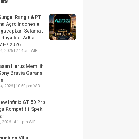
nis
Sungai Rangit & PT
ha Agro Indonesia
gucapkan Selamat
 Raya Idul Adha
7 H/ 2026
6, 2026 | 2:14 am WIB
lasan Harus Memilih
Sony Bravia Garansi
mi
4, 2026 | 10:50 pm WIB
ew Infinix GT 50 Pro
ga Kompetitif Spek
ar
, 2026 | 4:11 pm WIB
gunjung Villa