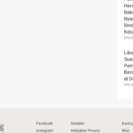
Her
Bak
Nya
Rin
Kel
Maret
Lib
Sua
Pem
Ber
di 
Maret
Facebook
Redaksi
Bantu
Instagram
Kebijakan Privacy
Iklan