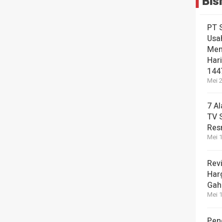
Bis
PT 
Usa
Men
Hari
144
Mei 2
7 A
TV 
Res
Mei 1
Revi
Har
Gah
Mei 1
Pen