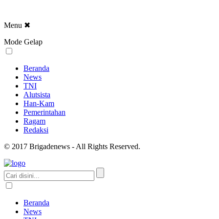
Menu
✖
Mode Gelap
Beranda
News
TNI
Alutsista
Han-Kam
Pemerintahan
Ragam
Redaksi
© 2017 Brigadenews - All Rights Reserved.
Beranda
News