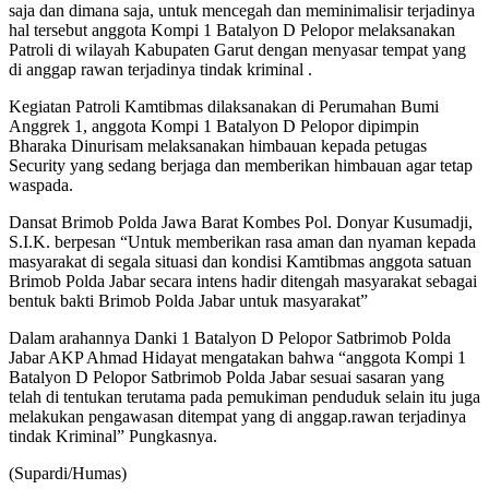
saja dan dimana saja, untuk mencegah dan meminimalisir terjadinya
hal tersebut anggota Kompi 1 Batalyon D Pelopor melaksanakan
Patroli di wilayah Kabupaten Garut dengan menyasar tempat yang
di anggap rawan terjadinya tindak kriminal .
Kegiatan Patroli Kamtibmas dilaksanakan di Perumahan Bumi
Anggrek 1, anggota Kompi 1 Batalyon D Pelopor dipimpin
Bharaka Dinurisam melaksanakan himbauan kepada petugas
Security yang sedang berjaga dan memberikan himbauan agar tetap
waspada.
Dansat Brimob Polda Jawa Barat Kombes Pol. Donyar Kusumadji,
S.I.K. berpesan “Untuk memberikan rasa aman dan nyaman kepada
masyarakat di segala situasi dan kondisi Kamtibmas anggota satuan
Brimob Polda Jabar secara intens hadir ditengah masyarakat sebagai
bentuk bakti Brimob Polda Jabar untuk masyarakat”
Dalam arahannya Danki 1 Batalyon D Pelopor Satbrimob Polda
Jabar AKP Ahmad Hidayat mengatakan bahwa “anggota Kompi 1
Batalyon D Pelopor Satbrimob Polda Jabar sesuai sasaran yang
telah di tentukan terutama pada pemukiman penduduk selain itu juga
melakukan pengawasan ditempat yang di anggap.rawan terjadinya
tindak Kriminal” Pungkasnya.
(Supardi/Humas)