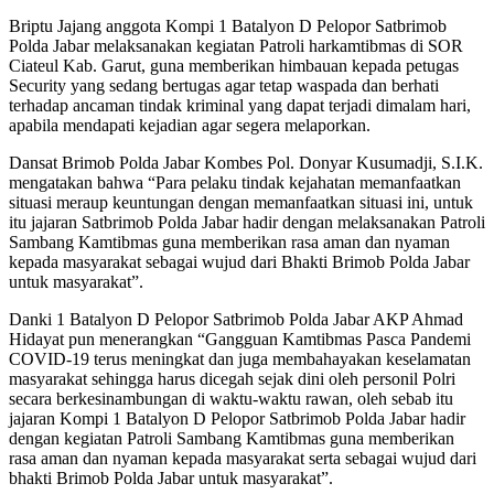
Briptu Jajang anggota Kompi 1 Batalyon D Pelopor Satbrimob
Polda Jabar melaksanakan kegiatan Patroli harkamtibmas di SOR
Ciateul Kab. Garut, guna memberikan himbauan kepada petugas
Security yang sedang bertugas agar tetap waspada dan berhati
terhadap ancaman tindak kriminal yang dapat terjadi dimalam hari,
apabila mendapati kejadian agar segera melaporkan.
Dansat Brimob Polda Jabar Kombes Pol. Donyar Kusumadji, S.I.K.
mengatakan bahwa “Para pelaku tindak kejahatan memanfaatkan
situasi meraup keuntungan dengan memanfaatkan situasi ini, untuk
itu jajaran Satbrimob Polda Jabar hadir dengan melaksanakan Patroli
Sambang Kamtibmas guna memberikan rasa aman dan nyaman
kepada masyarakat sebagai wujud dari Bhakti Brimob Polda Jabar
untuk masyarakat”.
Danki 1 Batalyon D Pelopor Satbrimob Polda Jabar AKP Ahmad
Hidayat pun menerangkan “Gangguan Kamtibmas Pasca Pandemi
COVID-19 terus meningkat dan juga membahayakan keselamatan
masyarakat sehingga harus dicegah sejak dini oleh personil Polri
secara berkesinambungan di waktu-waktu rawan, oleh sebab itu
jajaran Kompi 1 Batalyon D Pelopor Satbrimob Polda Jabar hadir
dengan kegiatan Patroli Sambang Kamtibmas guna memberikan
rasa aman dan nyaman kepada masyarakat serta sebagai wujud dari
bhakti Brimob Polda Jabar untuk masyarakat”.