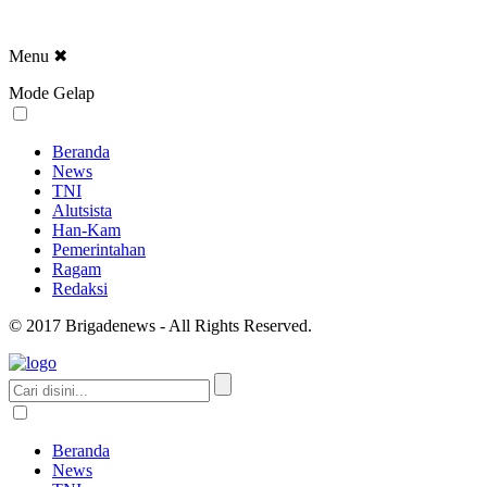
Menu
✖
Mode Gelap
Beranda
News
TNI
Alutsista
Han-Kam
Pemerintahan
Ragam
Redaksi
© 2017 Brigadenews - All Rights Reserved.
Beranda
News