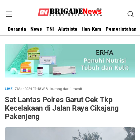
Beranda
News
TNI
Alutsista
Han-Kam
Pemerintahan
LIVE
· 7 Mar 2024
07:48
WIB
·
kurang dari 1 menit
Sat Lantas Polres Garut Cek Tkp
Kecelakaan di Jalan Raya Cikajang
Pakenjeng