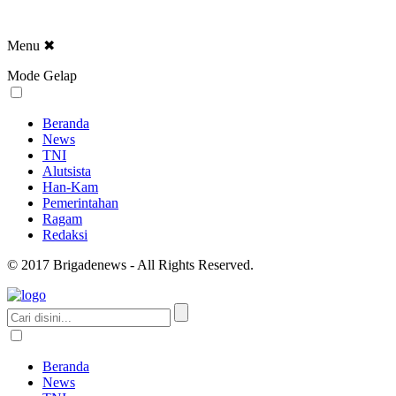
Menu
✖
Mode Gelap
Beranda
News
TNI
Alutsista
Han-Kam
Pemerintahan
Ragam
Redaksi
© 2017 Brigadenews - All Rights Reserved.
Beranda
News