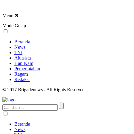
Menu
✖
Mode Gelap
Beranda
News
TNI
Alutsista
Han-Kam
Pemerintahan
Ragam
Redaksi
© 2017 Brigadenews - All Rights Reserved.
Beranda
News