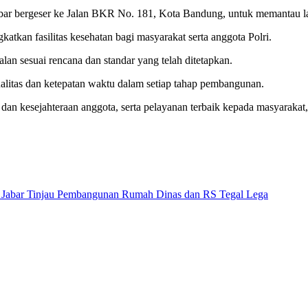
 Jabar bergeser ke Jalan BKR No. 181, Kota Bandung, untuk memanta
kan fasilitas kesehatan bagi masyarakat serta anggota Polri.
an sesuai rencana dan standar yang telah ditetapkan.
alitas dan ketepatan waktu dalam setiap tahap pembangunan.
s dan kesejahteraan anggota, serta pelayanan terbaik kepada masyarakat
Jabar Tinjau Pembangunan Rumah Dinas dan RS Tegal Lega