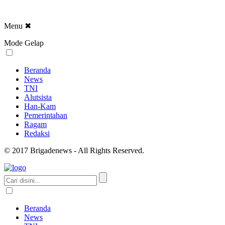
Menu
✖
Mode Gelap
Beranda
News
TNI
Alutsista
Han-Kam
Pemerintahan
Ragam
Redaksi
© 2017 Brigadenews - All Rights Reserved.
Beranda
News