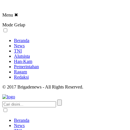
Menu
✖
Mode Gelap
Beranda
News
TNI
Alutsista
Han-Kam
Pemerintahan
Ragam
Redaksi
© 2017 Brigadenews - All Rights Reserved.
Beranda
News