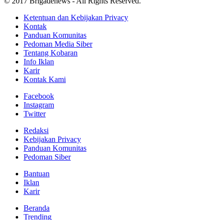
© 2017 Brigadenews - All Rights Reserved.
Ketentuan dan Kebijakan Privacy
Kontak
Panduan Komunitas
Pedoman Media Siber
Tentang Kobaran
Info Iklan
Karir
Kontak Kami
Facebook
Instagram
Twitter
Redaksi
Kebijakan Privacy
Panduan Komunitas
Pedoman Siber
Bantuan
Iklan
Karir
Beranda
Trending