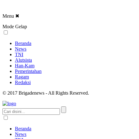
Menu
✖
Mode Gelap
Beranda
News
TNI
Alutsista
Han-Kam
Pemerintahan
Ragam
Redaksi
© 2017 Brigadenews - All Rights Reserved.
Beranda
News