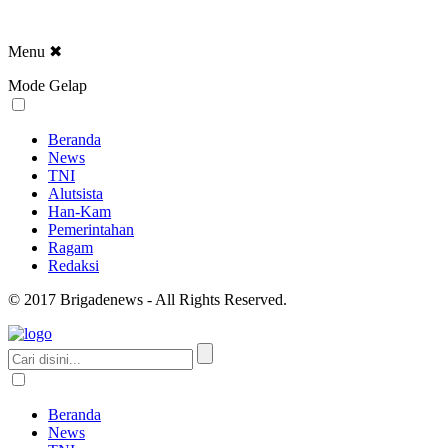
Menu
✖
Mode Gelap
Beranda
News
TNI
Alutsista
Han-Kam
Pemerintahan
Ragam
Redaksi
© 2017 Brigadenews - All Rights Reserved.
Beranda
News