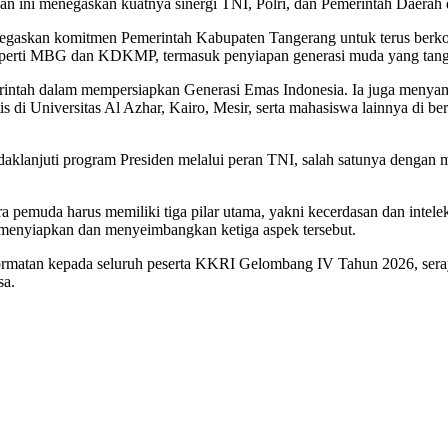
 ini menegaskan kuatnya sinergi TNI, Polri, dan Pemerintah Daerah
skan komitmen Pemerintah Kabupaten Tangerang untuk terus berkolabo
eperti MBG dan KDKMP, termasuk penyiapan generasi muda yang tangg
intah dalam mempersiapkan Generasi Emas Indonesia. Ia juga menya
di Universitas Al Azhar, Kairo, Mesir, serta mahasiswa lainnya di ber
lanjuti program Presiden melalui peran TNI, salah satunya dengan
muda harus memiliki tiga pilar utama, yakni kecerdasan dan intelektu
 menyiapkan dan menyeimbangkan ketiga aspek tersebut.
matan kepada seluruh peserta KKRI Gelombang IV Tahun 2026, seraya
sa.