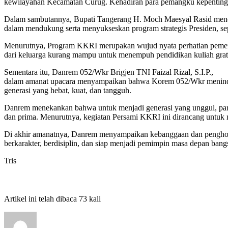
kewilayahan Kecamatan Curug. Kehadiran para pemangku kepentingan
Dalam sambutannya, Bupati Tangerang H. Moch Maesyal Rasid menega
dalam mendukung serta menyukseskan program strategis Presiden, s
Menurutnya, Program KKRI merupakan wujud nyata perhatian pemer
dari keluarga kurang mampu untuk menempuh pendidikan kuliah gratis 
Sementara itu, Danrem 052/Wkr Brigjen TNI Faizal Rizal, S.I.P.,
dalam amanat upacara menyampaikan bahwa Korem 052/Wkr menindak
generasi yang hebat, kuat, dan tangguh.
Danrem menekankan bahwa untuk menjadi generasi yang unggul, para pe
dan prima. Menurutnya, kegiatan Persami KKRI ini dirancang untuk
Di akhir amanatnya, Danrem menyampaikan kebanggaan dan penghor
berkarakter, berdisiplin, dan siap menjadi pemimpin masa depan bang
Tris
Artikel ini telah dibaca 73 kali