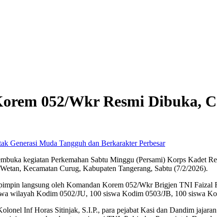
orem 052/Wkr Resmi Dibuka, C
Perbesar
buka kegiatan Perkemahan Sabtu Minggu (Persami) Korps Kadet Rep
Wetan, Kecamatan Curug, Kabupaten Tangerang, Sabtu (7/2/2026).
pimpin langsung oleh Komandan Korem 052/Wkr Brigjen TNI Faizal Ri
00 siswa wilayah Kodim 0502/JU, 100 siswa Kodim 0503/JB, 100 sisw
onel Inf Horas Sitinjak, S.I.P., para pejabat Kasi dan Dandim jajaran