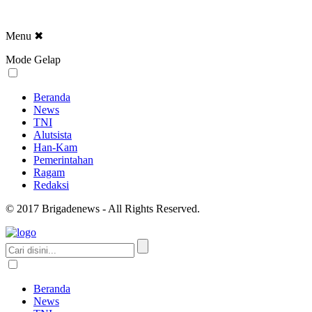
Menu
✖
Mode Gelap
Beranda
News
TNI
Alutsista
Han-Kam
Pemerintahan
Ragam
Redaksi
© 2017 Brigadenews - All Rights Reserved.
Beranda
News