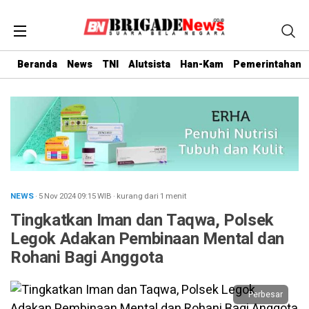
Beranda
News
TNI
Alutsista
Han-Kam
Pemerintahan
NEWS
· 5 Nov 2024
09:15
WIB
·
kurang dari 1 menit
Tingkatkan Iman dan Taqwa, Polsek
Legok Adakan Pembinaan Mental dan
Rohani Bagi Anggota
Perbesar