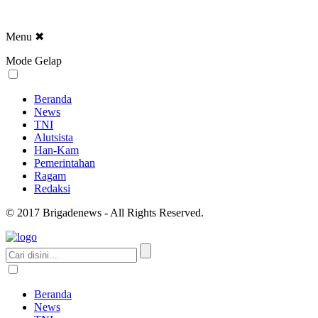
Menu
✖
Mode Gelap
Beranda
News
TNI
Alutsista
Han-Kam
Pemerintahan
Ragam
Redaksi
© 2017 Brigadenews - All Rights Reserved.
Beranda
News