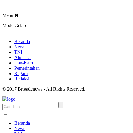
Menu
✖
Mode Gelap
Beranda
News
TNI
Alutsista
Han-Kam
Pemerintahan
Ragam
Redaksi
© 2017 Brigadenews - All Rights Reserved.
Beranda
News