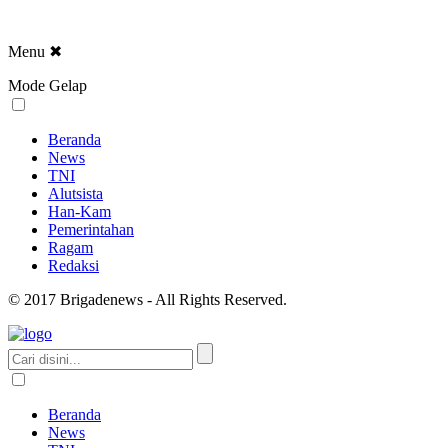
Menu
✖
Mode Gelap
Beranda
News
TNI
Alutsista
Han-Kam
Pemerintahan
Ragam
Redaksi
© 2017 Brigadenews - All Rights Reserved.
Beranda
News