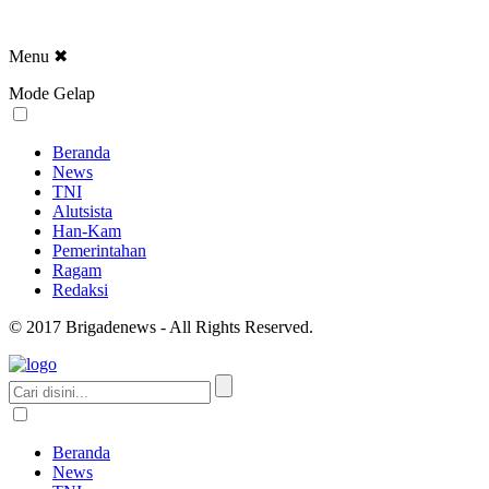
Menu
✖
Mode Gelap
Beranda
News
TNI
Alutsista
Han-Kam
Pemerintahan
Ragam
Redaksi
© 2017 Brigadenews - All Rights Reserved.
Beranda
News