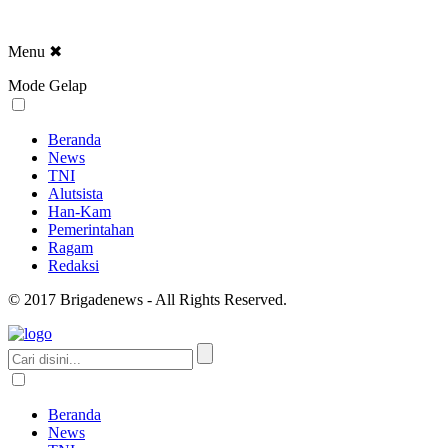
Menu
✖
Mode Gelap
Beranda
News
TNI
Alutsista
Han-Kam
Pemerintahan
Ragam
Redaksi
© 2017 Brigadenews - All Rights Reserved.
Beranda
News