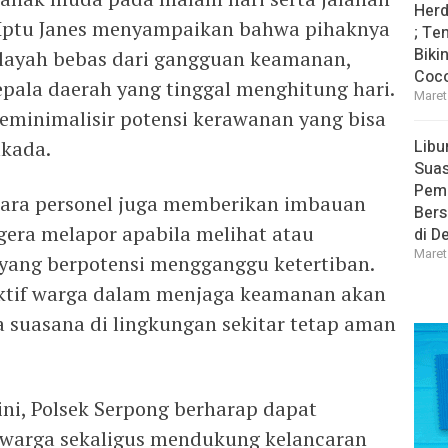
Herd
. Iptu Janes menyampaikan bahwa pihaknya
; Te
Biki
ilayah bebas dari gangguan keamanan,
Coco
epala daerah yang tinggal menghitung hari.
Maret
eminimalisir potensi kerawanan yang bisa
kada.
Libu
Sua
Pem
i para personel juga memberikan imbauan
Bers
era melapor apabila melihat atau
di D
Maret
 yang berpotensi mengganggu ketertiban.
aktif warga dalam menjaga keamanan akan
 suasana di lingkungan sekitar tetap aman
ini, Polsek Serpong berharap dapat
warga sekaligus mendukung kelancaran