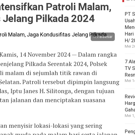
tensifkan Patroli Malam,
PT S
 Jelang Pilkada 2024
Usah
Men
Hari
Perbesar
H/ 2
Mei 2
Kamis, 14 November 2024 — Dalam rangka
7 Al
njelang Pilkada Serentak 2024, Polsek
TV S
i malam di sejumlah titik rawan di
Res
elatan. Patroli tersebut dipimpin langsung
Mei 1
as, Iptu Janes H. Silitonga, dengan tujuan
Revi
tan jalanan dan menciptakan suasana
Harg
Gah
Mei 1
an menyisir lokasi-lokasi yang sering
Peng
 anak muda pada malam hari serta jalanan