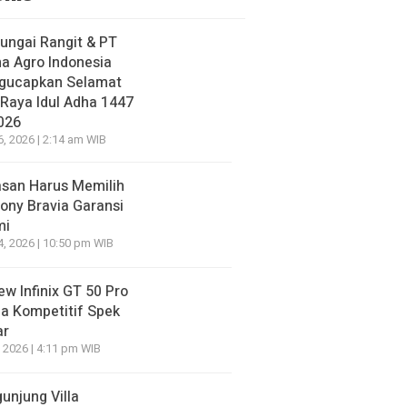
ungai Rangit & PT
a Agro Indonesia
gucapkan Selamat
 Raya Idul Adha 1447
026
6, 2026 | 2:14 am WIB
asan Harus Memilih
ony Bravia Garansi
mi
4, 2026 | 10:50 pm WIB
ew Infinix GT 50 Pro
a Kompetitif Spek
ar
, 2026 | 4:11 pm WIB
unjung Villa