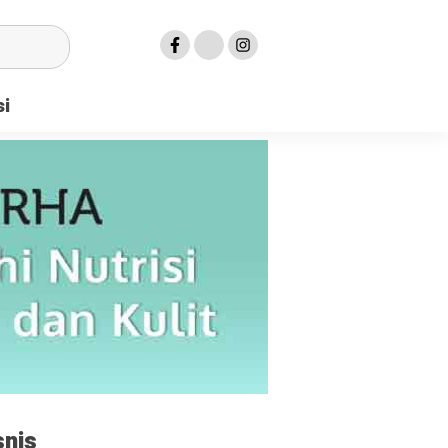
si
snis