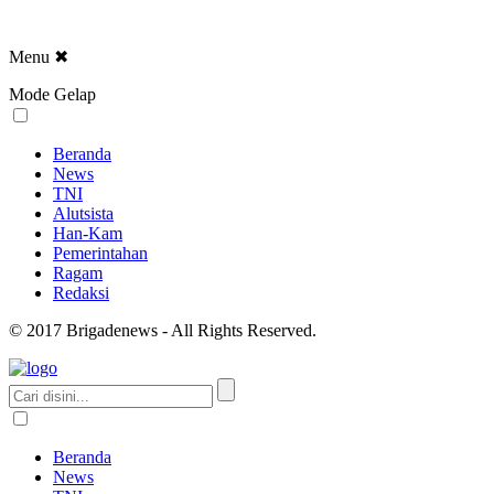
Menu
✖
Mode Gelap
Beranda
News
TNI
Alutsista
Han-Kam
Pemerintahan
Ragam
Redaksi
© 2017 Brigadenews - All Rights Reserved.
Beranda
News