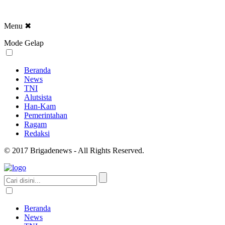
Menu
✖
Mode Gelap
Beranda
News
TNI
Alutsista
Han-Kam
Pemerintahan
Ragam
Redaksi
© 2017 Brigadenews - All Rights Reserved.
Beranda
News