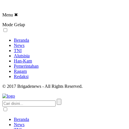
Menu
✖
Mode Gelap
Beranda
News
TNI
Alutsista
Han-Kam
Pemerintahan
Ragam
Redaksi
© 2017 Brigadenews - All Rights Reserved.
Beranda
News