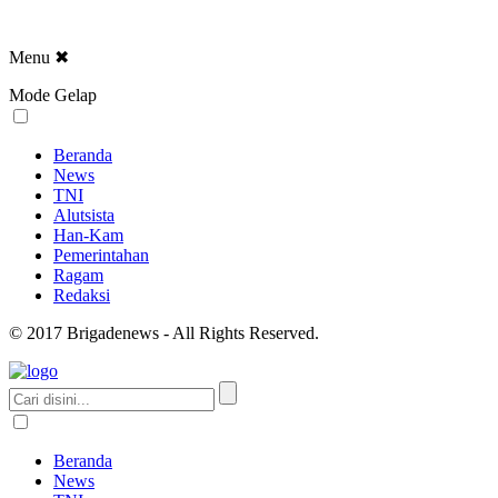
Menu
✖
Mode Gelap
Beranda
News
TNI
Alutsista
Han-Kam
Pemerintahan
Ragam
Redaksi
© 2017 Brigadenews - All Rights Reserved.
Beranda
News