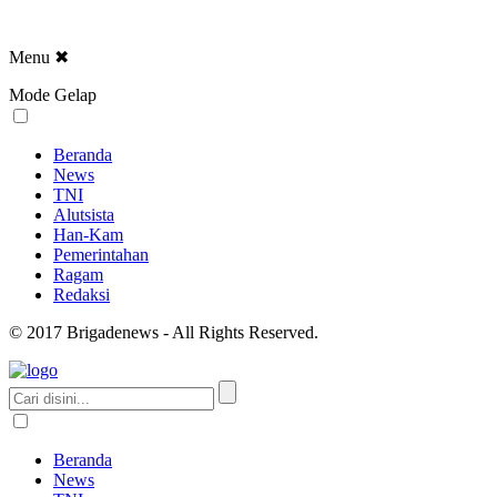
Menu
✖
Mode Gelap
Beranda
News
TNI
Alutsista
Han-Kam
Pemerintahan
Ragam
Redaksi
© 2017 Brigadenews - All Rights Reserved.
Beranda
News