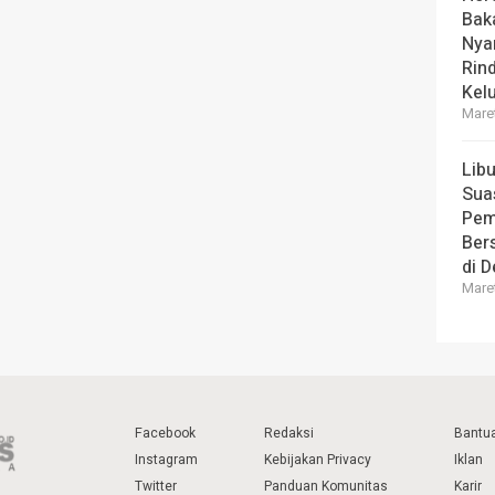
Bak
Nya
Rin
Kel
Maret
Lib
Sua
Pem
Ber
di 
Maret
Facebook
Redaksi
Bantu
Instagram
Kebijakan Privacy
Iklan
Twitter
Panduan Komunitas
Karir