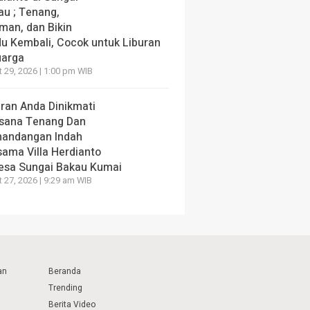
au ; Tenang,
man, dan Bikin
du Kembali, Cocok untuk Liburan
uarga
 29, 2026 | 1:00 pm WIB
uran Anda Dinikmati
sana Tenang Dan
andangan Indah
sama Villa Herdianto
Desa Sungai Bakau Kumai
 27, 2026 | 9:29 am WIB
an
Beranda
Trending
Berita Video