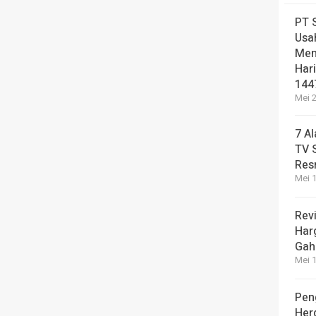
PT 
Usa
Men
Hari
144
Mei 2
7 A
TV 
Res
Mei 1
Revi
Har
Gah
Mei 1
Pen
Her