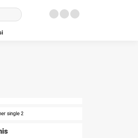
si
nis