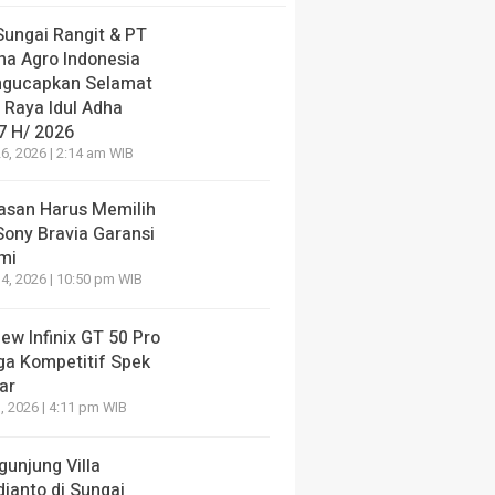
Sungai Rangit & PT
ha Agro Indonesia
gucapkan Selamat
 Raya Idul Adha
7 H/ 2026
6, 2026 | 2:14 am WIB
lasan Harus Memilih
Sony Bravia Garansi
mi
4, 2026 | 10:50 pm WIB
ew Infinix GT 50 Pro
ga Kompetitif Spek
ar
, 2026 | 4:11 pm WIB
gunjung Villa
dianto di Sungai